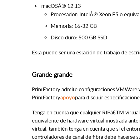
macOSÂ® 12,13
Procesador: IntelÂ® Xeon E5 o equiva
Memoria: 16-32 GB
Disco duro: 500 GB SSD
Esta puede ser una estación de trabajo de escri
Grande grande
PrintFactory admite configuraciones VMWare 
PrintFactory
apoyo
para discutir especificacione
Tenga en cuenta que cualquier RIPâ€TM virtuali
equivalente de hardware virtual mostrada ante
virtual, también tenga en cuenta que si el ento
controladores de canal de fibra debe hacerse s