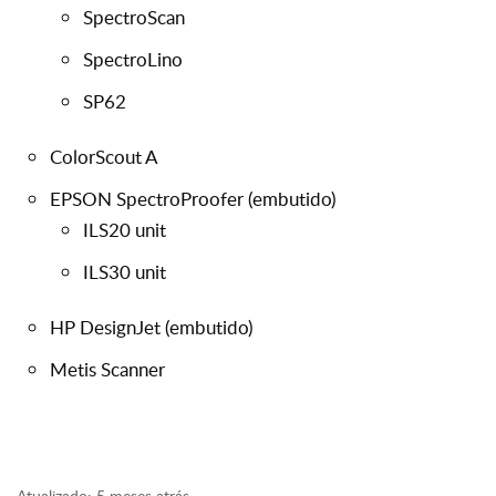
SpectroScan
SpectroLino
SP62
ColorScout A
EPSON SpectroProofer (embutido)
ILS20 unit
ILS30 unit
HP DesignJet (embutido)
Metis Scanner
Atualizado:
5 meses atrás