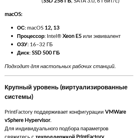
(
SSD 256 ГБ
, SATA 3.0, 6 Гбит/с)
macOS:
ОС
: macOS
12, 13
Процессор
: Intel®
Xeon E5
или эквивалент
ОЗУ
: 16–32 ГБ
Диск
:
SSD 500 ГБ
Подходит для настольных рабочих станций.
Крупный уровень (виртуализированные
системы)
PrintFactory поддерживает конфигурации
VMWare
vSphere Hypervisor
.
Для индивидуального подбора параметров
свяжитесь с
техподдержкой PrintFactory
.