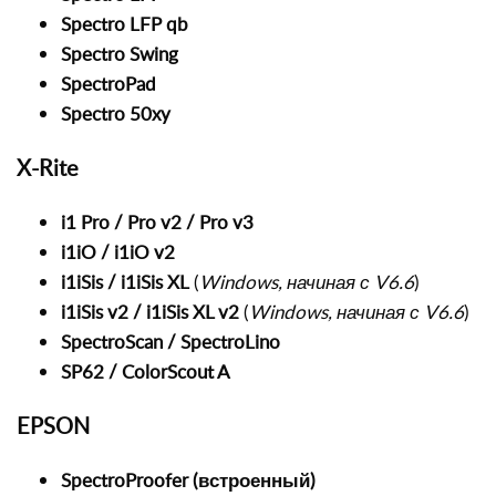
Spectro LFP qb
Spectro Swing
SpectroPad
Spectro 50xy
X-Rite
i1 Pro / Pro v2 / Pro v3
i1iO / i1iO v2
i1iSis / i1iSis XL
(
Windows, начиная с V6.6
)
i1iSis v2 / i1iSis XL v2
(
Windows, начиная с V6.6
)
SpectroScan / SpectroLino
SP62 / ColorScout A
EPSON
SpectroProofer (встроенный)