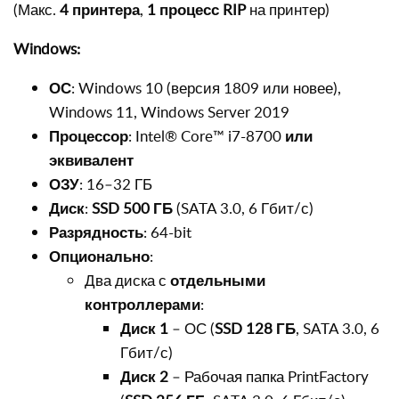
(Макс.
4 принтера
,
1 процесс RIP
на принтер)
Windows:
ОС
: Windows 10 (версия 1809 или новее),
Windows 11, Windows Server 2019
Процессор
: Intel® Core™ i7-8700
или
эквивалент
ОЗУ
: 16–32 ГБ
Диск
:
SSD 500 ГБ
(SATA 3.0, 6 Гбит/с)
Разрядность
: 64-bit
Опционально
:
Два диска с
отдельными
контроллерами
:
Диск 1
– ОС (
SSD 128 ГБ
, SATA 3.0, 6
Гбит/с)
Диск 2
– Рабочая папка PrintFactory