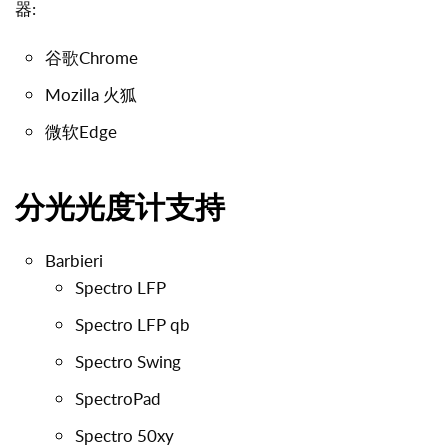
器:
谷歌Chrome
Mozilla 火狐
微软
Edge
分光光度计支持
Barbieri
Spectro LFP
Spectro LFP qb
Spectro Swing
SpectroPad
Spectro 50xy